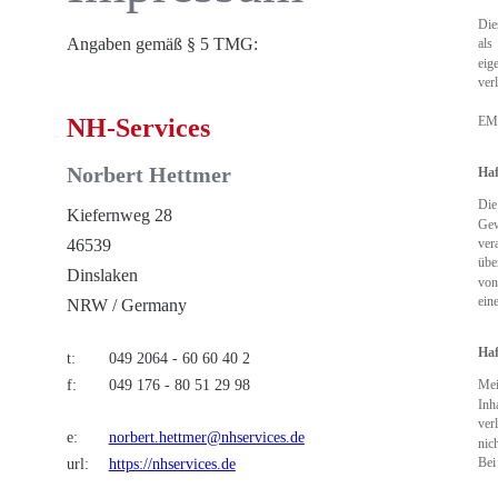
Die
Angaben gemäß § 5 TMG:
als
eig
ver
EMa
NH-Services
Norbert Hettmer
Haf
Die
Kiefernweg 28
Ge
ver
46539
übe
Dinslaken
von
ein
NRW / Germany
Haf
t: 
049 2064 - 60 60 40 2
f: 
049 176 - 80 51 29 98
Mei
Inh
ver
e: 
norbert.hettmer@nhservices.de
nic
Bei
url: 
https://nhservices.de